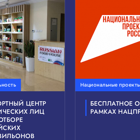
ВАС ТЕМЫ НОВОСТЕЙ:
редний бизнес
Внешнеэкономическая деятельност
Государственно-частное партнерство
Национал
ВАС УРОВЕНЬ НОВОСТЕЙ:
ьность
Национальные проект
Муниципальные
Сбро
РТНЫЙ ЦЕНТР
БЕСПЛАТНОЕ О
ИЧЕСКИХ ЛИЦ
РАМКАХ НАЦПР
ОТБОРЕ
ЙСКИХ
ВИЛЬОНОВ