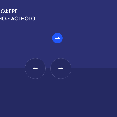
 СФЕРЕ
О-ЧАСТНОГО
Малое и среднее
Центр координации
предпринимательство
поддержки экспорта
Краснодарского края —
Краснодарского края
Центр поддержки