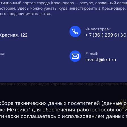
тиционный портал города Краснодара — ресурс, созданный спе
есторам. Здесь можно узнать, куда инвестировать в Краснодаре, 
его предпринимательства.
Инвесторам:
Красная, 122
+ 7 (861) 259 61 30
са:
E-mail:
invest@krd.ru
ования город Краснодар Управление инвестиций и развития мал
сбора технических данных посетителей (данные об
сти
Политика Cookies
екс.Метрика" для обеспечения работоспособност
тически соглашаетесь с использованием данных 