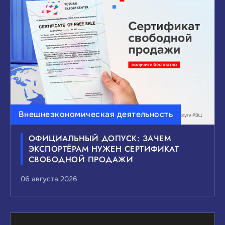
ВЫБЕРИТЕ ИНТЕРЕСУЮЩИЕ ВАС ТЕМЫ
НОВОСТЕЙ:
Внешнеэкономическая деятельность
Инвестиции
Малый и средний бизнес
ОФИЦИАЛЬНЫЙ ДОПУСК: ЗАЧЕМ
Внешнеэкономическая деятельность
ЭКСПОРТЁРАМ НУЖЕН СЕРТИФИКАТ
Мероприятия и выставки
СВОБОДНОЙ ПРОДАЖИ
Государственно-частное партнерство
06 августа 2026
Национальные проекты