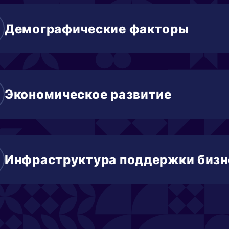
тсутствие ветров
Демографические факторы
рекрасные условия для комфортной жизни и в
ысокий средний доход на одну семью
ысокий уровень миграции
Экономическое развитие
оциально ориентированная политика властей
раснодар – административный, научный и куль
ысокий кадровый потенциал.
Инфраструктура поддержки бизн
бщественные организации
онды поддержки субъектов малого и среднего