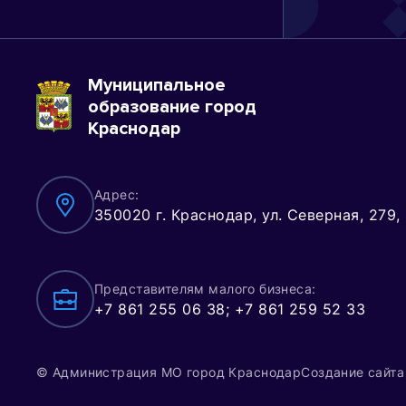
О
п
Б
Муниципальное
т
образование город
и
Краснодар
И
Адрес:
Л
350020 г. Краснодар, ул. Северная, 279,
Представителям малого бизнеса:
+7 861 255 06 38; +7 861 259 52 33
© Администрация МО город Краснодар
Создание сайта