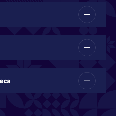
едения бизнеса
турный центр.
еса
 предпринимательства