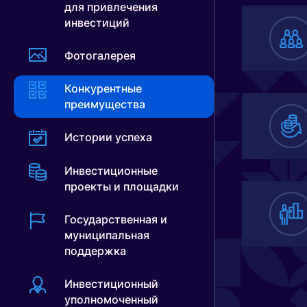
для привлечения
инвестиций
О
Фотогалерея
П
В
Конкурентные
преимущества
В
Истории успеха
С
К
Инвестиционные
проекты и площадки
В
Государственная и
муниципальная
поддержка
О
Инвестиционный
Ф
уполномоченный