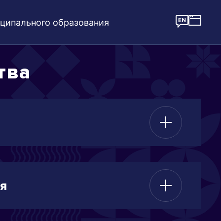
ципального образования
тва
еский узел
я