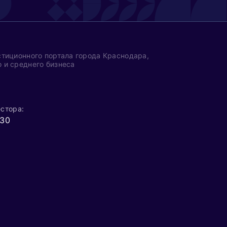
анных субъектов
и, научные парки, инновационные
рганизации по сертификации и
тиционного портала города Краснодара,
 и среднего бизнеса
нтры коллективного пользования
стора:
 30