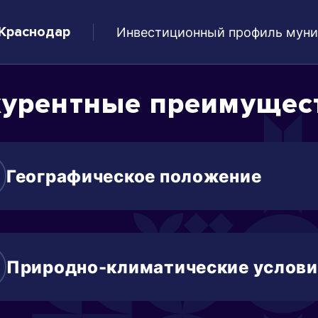
 Краснодар
Инвестиционный профиль муни
курентные преимущес
Географическое положение
раснодар – крупнейший транспортно-логистич
лизость двух морей (Черное и Азовское моря)
Природно-климатические услови
еплое лето, мягкая и короткая зима