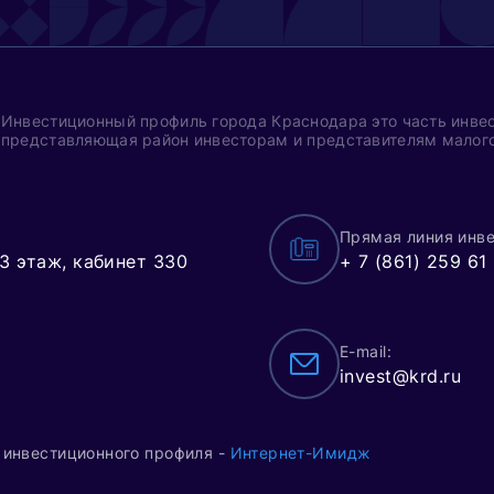
рганизации поддержки экспортно-ориентиров
редпринимательства
изнес-инкубаторы, технопарки, агротехнопарк
ехнические центры, инжиниринговые центры, о
Инвестиционный профиль города Краснодара это часть инвес
представляющая район инвесторам и представителям малого
спытательные лаборатории (центры)
нформационно-консультационные центры и це
Прямая линия инве
изинговые компании города Краснодара
 3 этаж, кабинет 330
+ 7 (861) 259 61
E-mail:
invest@krd.ru
 инвестиционного профиля -
Интернет-Имидж