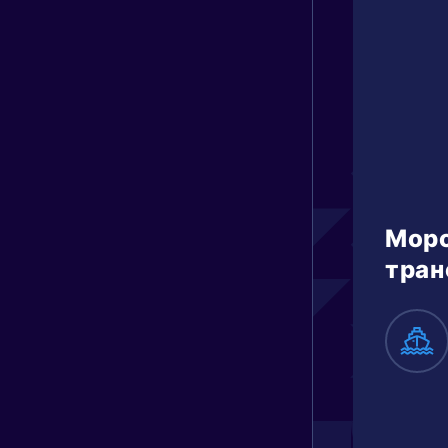
Мор
тран