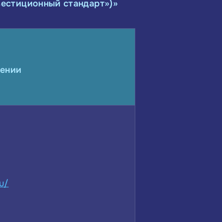
естиционный стандарт»)»
рении
ru/