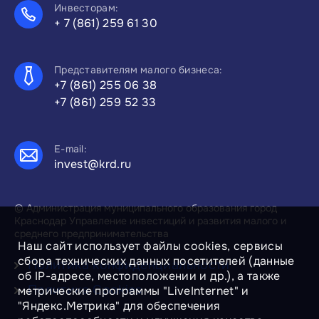
Инвесторам:
+ 7 (861) 259 61 30
Представителям малого бизнеса:
+7 (861) 255 06 38
+7 (861) 259 52 33
E-mail:
invest@krd.ru
© Администрация муниципального образования город
Краснодар Управление инвестиций и развития малого и
среднего предпринимательства
Наш сайт использует файлы cookies, сервисы
сбора технических данных посетителей (данные
Политика конфиденциальности
об IP-адресе, местоположении и др.), а также
Политика Cookies
метрические программы "LiveInternet" и
"Яндекс.Метрика" для обеспечения