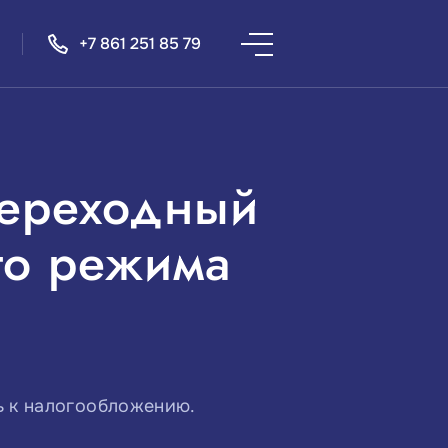
+7 861 251 85 79
переходный
го режима
ь к налогообложению.