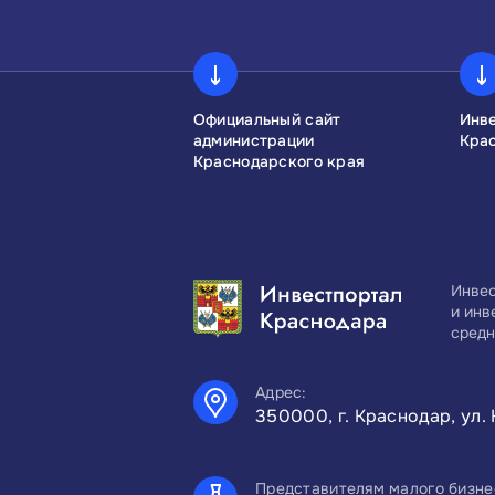
сконгресс
Официальный сайт
Инв
администрации
Кра
Краснодарского края
Инвес
и инв
средн
Адрес:
350000, г. Краснодар, ул. 
Представителям малого бизне