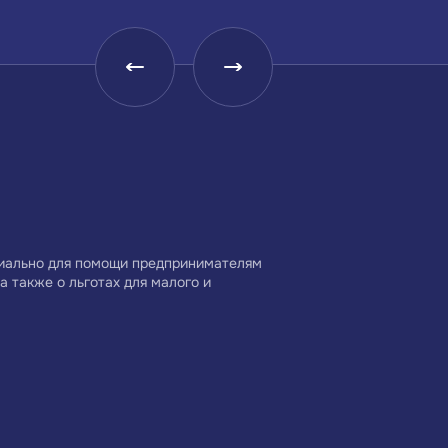
Малое и среднее
Центр координации
предпринимательство
поддержки экспорта
Краснодарского края —
Краснодарского края
Центр поддержки
циально для помощи предпринимателям
а также о льготах для малого и