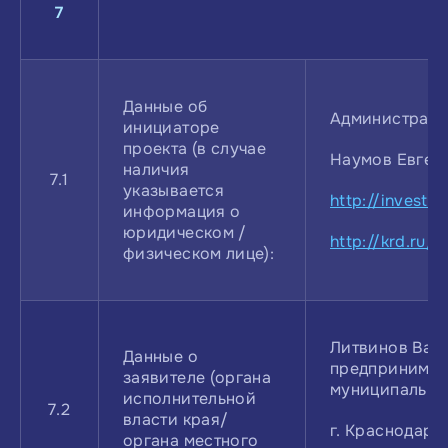
7
Данные об
Администрация
инициаторе
проекта (в случае
Наумов Евген
наличия
7.1
указывается
http://investme
информация о
юридическом /
http://krd.ru/
,
физическом лице):
Литвинов Васи
Данные о
предпринимат
заявителе (органа
муниципально
исполнительной
7.2
власти края/
г. Краснодар, 
органа местного