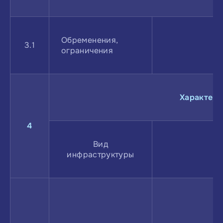
Обременения,
3.1
ограничения
Характери
4
Вид
инфраструктуры