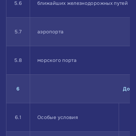
5.6
ближайших железнодорожных путей
5.7
аэропорта
5.8
морского порта
6
Допо
6.1
Особые условия