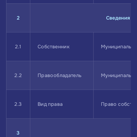
2
Сведения о 
2.1
Собственник
Муниципально
2.2
Правообладатель
Муниципально
2.3
Вид права
Право собств
3
С