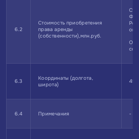
Сто
Фед
Стоимость приобретения
Рос
6.2
права аренды
оце
(собственности),млн.руб.
Ори
сос
Координаты (долгота,
6.3
45.
широта)
6.4
Примечания
-