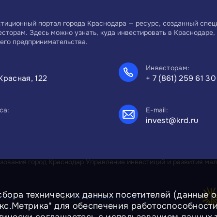
тиционный портал города Краснодара — ресурс, созданный спе
есторам. Здесь можно узнать, куда инвестировать в Краснодаре, 
его предпринимательства.
Инвесторам:
Красная, 122
+ 7 (861) 259 61 30
са:
E-mail:
invest@krd.ru
ования город Краснодар Управление инвестиций и развития мал
сбора технических данных посетителей (данные об
сти
Политика Cookies
екс.Метрика" для обеспечения работоспособност