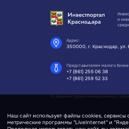
Инвес
и инв
средн
Адрес:
350000, г. Краснодар, ул. 
Представителям малого бизне
+7 (861) 255 06 38
+7 (861) 259 52 33
© Администрация муниципального образ
Наш сайт использует файлы cookies, сервисы 
Политика конфиденциально
метрические программы "LiveInternet" и "Янд