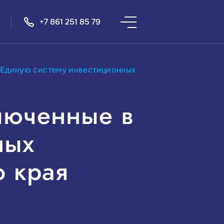
+7 861 251 85 79
 Единую систему инвестиционных
люченные в
ных
 края