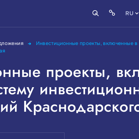
RU
EN
едложения
Инвестиционные проекты, включенные в
ая
онные проекты, вк
тему инвестицион
ий Краснодарского