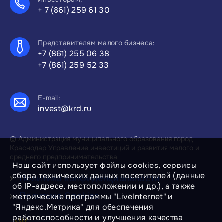
+ 7 (861) 259 61 30
Представителям малого бизнеса:
+7 (861) 255 06 38
+7 (861) 259 52 33
E-mail:
invest@krd.ru
© Администрация муниципального образования город
Краснодар Управление инвестиций и развития малого и
среднего предпринимательства
Наш сайт использует файлы cookies, сервисы
сбора технических данных посетителей (данные
Политика конфиденциальности
об IP-адресе, местоположении и др.), а также
Политика Cookies
метрические программы "LiveInternet" и
"Яндекс.Метрика" для обеспечения
работоспособности и улучшения качества