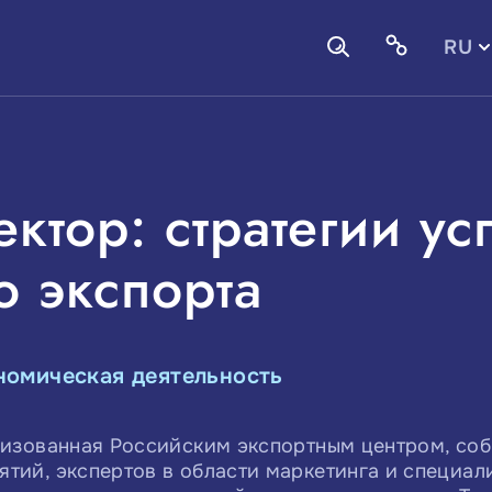
RU
EN
ктор: стратегии ус
о экспорта
номическая деятельность
низованная Российским экспортным центром, со
тий, экспертов в области маркетинга и специал