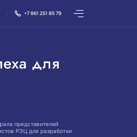
+7 861 251 85 79
пеха для
брала представителей
истов РЭЦ для разработки