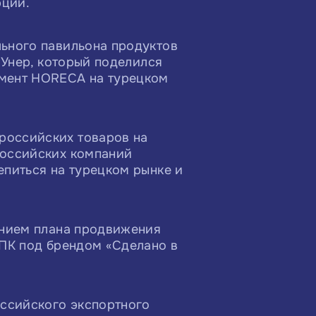
рции.
льного павильона продуктов
 Унер, который поделился
гмент HORECA на турецком
российских товаров на
российских компаний
епиться на турецком рынке и
ением плана продвижения
АПК под брендом «Сделано в
оссийского экспортного