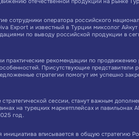
движению отечественной продукции на рынке Ту
тие сотрудники оператора российского национа
iva Export и известный в Турции миксолог Айкут
ндациями по выводу российской продукции в се
ли практические рекомендации по продвижению 
 особенностей. Присутствующие представители 
редложенные стратегии помогут им успешно закр
е стратегической сессии, станут важным дополн
зинах на турецких маркетплейсах и павильонах 
025 год.
ая инициатива вписывается в общую стратегию Р