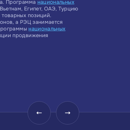
та. Программа
национальных
 Вьетнам, Египет, ОАЭ, Турцию
 товарных позиций.
онов, а РЭЦ занимается
 программы
национальных
кции продвижения
Малое и среднее
Центр координации