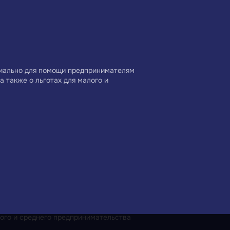
предпринимательство
поддержки экспорта
Краснодарского края —
Краснодарского края
Центр поддержки
циально для помощи предпринимателям
а также о льготах для малого и
ого и среднего предпринимательства