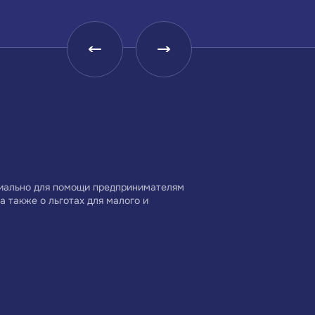
Малое и среднее
Центр координации
предпринимательство
поддержки экспорта
Краснодарского края —
Краснодарского края
Центр поддержки
циально для помощи предпринимателям
а также о льготах для малого и