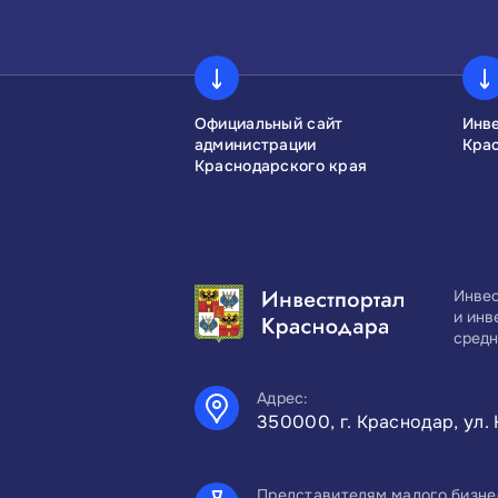
сконгресс
Официальный сайт
Инв
администрации
Кра
Краснодарского края
Инвес
и инв
средн
Адрес:
350000, г. Краснодар, ул. 
Представителям малого бизне