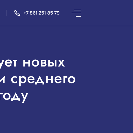
+7 861 251 85 79
ует новых
и среднего
году