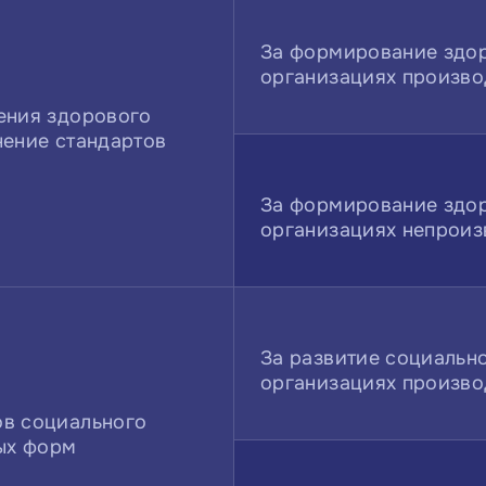
За формирование здор
организациях произво
ения здорового
нение стандартов
За формирование здор
организациях непроиз
За развитие социально
организациях произво
ов социального
вых форм