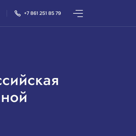
+7 861 251 85 79
ссийская
ьной