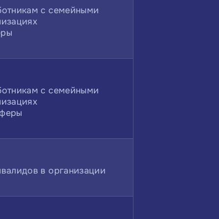
ботникам с семейными
низациях
еры
ботникам с семейными
низациях
сферы
нвалидов в организации