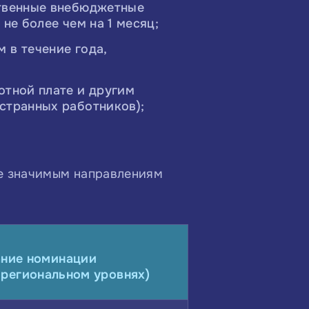
ственные внебюджетные
не более чем на 1 месяц;
 в течение года,
отной плате и другим
странных работников);
ее значимым направлениям
ние номинации
 региональном уровнях)