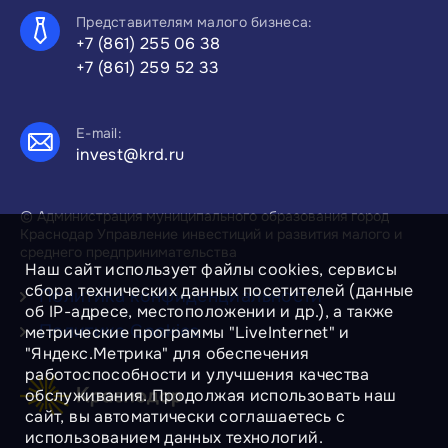
Представителям малого бизнеса:
+7 (861) 255 06 38
+7 (861) 259 52 33
E-mail:
invest@krd.ru
© Администрация муниципального образования город
Краснодар Управление инвестиций и развития малого и
среднего предпринимательства
Наш сайт использует файлы cookies, сервисы
сбора технических данных посетителей (данные
Политика конфиденциальности
об IP-адресе, местоположении и др.), а также
Политика Cookies
метрические программы "LiveInternet" и
"Яндекс.Метрика" для обеспечения
работоспособности и улучшения качества
обслуживания. Продолжая использовать наш
сайт, вы автоматически соглашаетесь с
использованием данных технологий.