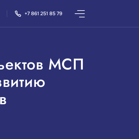
+7 861 251 85 79
бъектов МСП
звитию
в