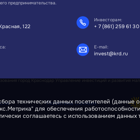
его предпринимательства.
Инвесторам:
Красная, 122
+ 7 (861) 259 61 30
са:
E-mail:
invest@krd.ru
ования город Краснодар Управление инвестиций и развития мал
сбора технических данных посетителей (данные об
сти
Политика Cookies
екс.Метрика" для обеспечения работоспособност
тически соглашаетесь с использованием данных 