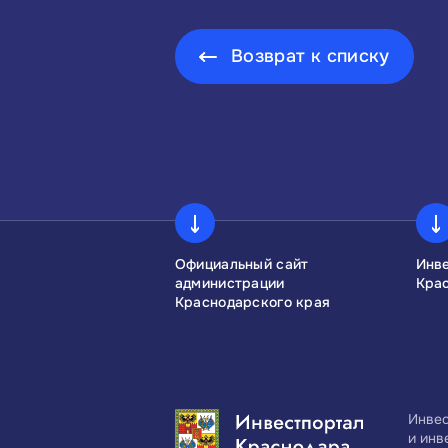
Возврат к списку
сконгресс
Официальный сайт
Инв
администрации
Кра
Краснодарского края
Инвес
и инв