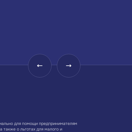
Малое и среднее
Центр координации
предпринимательство
поддержки экспорта
Краснодарского края —
Краснодарского края
Центр поддержки
циально для помощи предпринимателям
а также о льготах для малого и