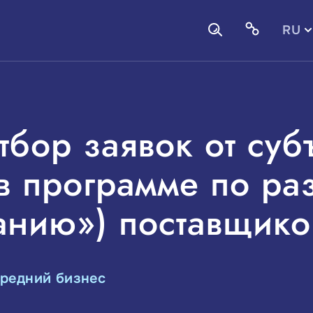
RU
EN
тбор заявок от су
 в программе по ра
анию») поставщико
средний бизнес