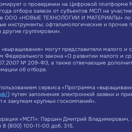
мирует о проведении на Цифровой платформе М
 года отбора заявок от субъектов МСП на участи
ов ООО «НОВЫЕ ТЕХНОЛОГИИ И МАТЕРИАЛЫ» по н
ные инструменты; офтальмологические и прочие 
в другие группировки».
 «выращивания» могут представители малого и с
м Федерального закона «О развитии малого и ср
.07.2007 № 209-ФЗ, а также отвечающие дополни
рмации об отборе.
спользованием сервиса «Программа «выращиван
рф/
) путем заполнения электронной заявки и пр
п к закупкам крупных госкомпаний».
порация «МСП»: Паршин Дмитрий Владимирович, 
8 (800) 100-11-00 доб. 315.