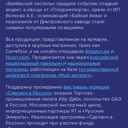
«Белёвской пастилы» придали событию сладкий
акцент, а овощи от «Плодоимпорта», орехи от ИП
Волкова А.Е., освежающий «Байкал Аква» и
мороженое от Дмитровского завода стали
самыми популярными позициями.
Вся продукция, представленная на ярмарке,
доступна в крупных магазинах, таких как
Carrefour, и на онлайн-площадках
Amazon.ae
и
Noon.com
.. Продвигается она через
российский
национальный павильон
и
национальные
магазины
, работающих на базе
государственной
цифровой платформе «Мой экспорт»
.
Поддержку проведению
фестиваль-ярмарке
«Сделано в России»
оказали Торгово-
промышленная палата Абу-Даби, посольство ОАЭ
в России, Московский экспортный центр,
информационные партнеры RT и «Русские
Эмираты». Реализация программы «Сделано в
России» проходит при участии фонда