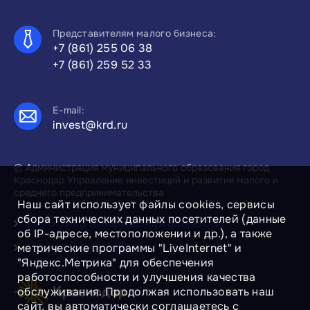
Представителям малого бизнеса:
+7 (861) 255 06 38
+7 (861) 259 52 33
E-mail:
invest@krd.ru
© Администрация муниципального образования город
Краснодар Управление инвестиций и развития малого и
среднего предпринимательства
Наш сайт использует файлы cookies, сервисы
сбора технических данных посетителей (данные
Политика конфиденциальности
об IP-адресе, местоположении и др.), а также
Политика Cookies
метрические программы "LiveInternet" и
"Яндекс.Метрика" для обеспечения
работоспособности и улучшения качества
обслуживания. Продолжая использовать наш
сайт, вы автоматически соглашаетесь с