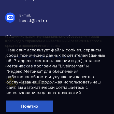
E-mail:
invest@krd.ru
© Администрация муниципального образования город
Краснодар Управление инвестиций и развития малого и
среднего предпринимательства
Наш сайт использует файлы cookies, сервисы
сбора технических данных посетителей (данные
Политика конфиденциальности
об IP-адресе, местоположении и др.), а также
Политика Cookies
метрические программы "LiveInternet" и
"Яндекс.Метрика" для обеспечения
работоспособности и улучшения качества
обслуживания. Продолжая использовать наш
сайт, вы автоматически соглашаетесь с
использованием данных технологий.
Понятно