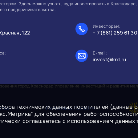
есторам. Здесь можно узнать, куда инвестировать в Краснодаре, 
его предпринимательства.
Инвесторам:
Красная, 122
+ 7 (861) 259 61 30
са:
E-mail:
invest@krd.ru
ования город Краснодар Управление инвестиций и развития мал
сбора технических данных посетителей (данные об
сти
Политика Cookies
екс.Метрика" для обеспечения работоспособност
тически соглашаетесь с использованием данных 