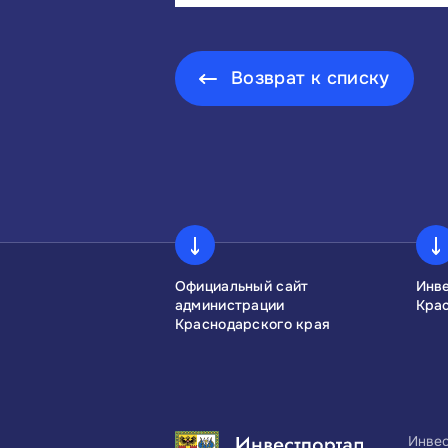
Возврат к списку
сконгресс
Официальный сайт
Инв
администрации
Кра
Краснодарского края
Инвес