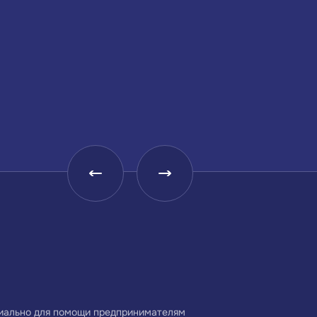
Малое и среднее
Центр координации
предпринимательство
поддержки экспорта
Краснодарского края —
Краснодарского края
Центр поддержки
циально для помощи предпринимателям