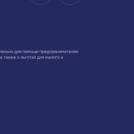
Малое и среднее
Центр координации
предпринимательство
поддержки экспорта
Краснодарского края —
Краснодарского края
Центр поддержки
циально для помощи предпринимателям
а также о льготах для малого и