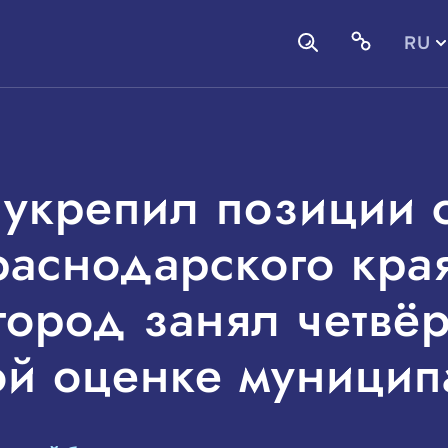
RU
EN
 укрепил позиции 
аснодарского края
город занял четвёр
й оценке муницип