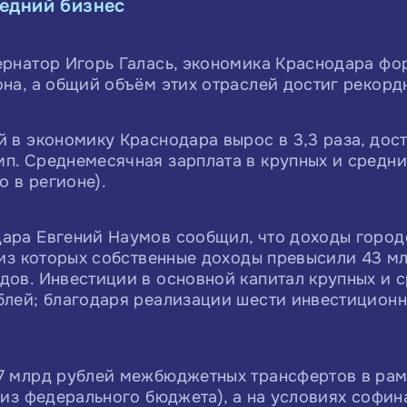
редний бизнес
ернатор Игорь Галась, экономика Краснодара фо
на, а общий объём этих отраслей достиг рекордны
 в экономику Краснодара вырос в 3,3 раза, дости
п. Среднемесячная зарплата в крупных и средни
о в регионе).
ара Евгений Наумов сообщил, что доходы город
, из которых собственные доходы превысили 43 м
дов. Инвестиции в основной капитал крупных и 
блей; благодаря реализации шести инвестицион
7 млрд рублей межбюджетных трансфертов в рам
й из федерального бюджета), а на условиях софи