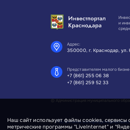
Инвес
и инв
средн
Адрес:
350000, г. Краснодар, ул. 
Представителям малого бизне
+7 (861) 255 06 38
+7 (861) 259 52 33
© Администрация муниципального образ
Наш сайт использует файлы cookies, сервисы 
Политика конфиденциально
метрические программы "LiveInternet" и "Янд