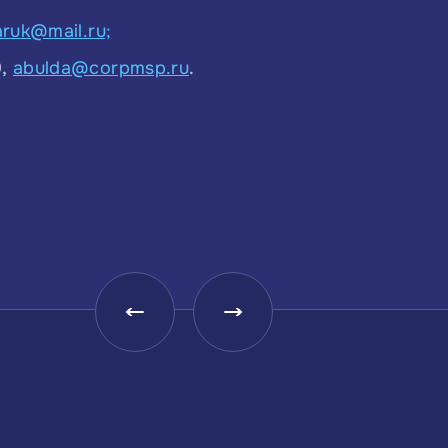
aruk@mail.ru;
0,
abulda@corpmsp.ru
.
Малое и среднее
Центр координации
предпринимательство
поддержки экспорта
Краснодарского края —
Краснодарского края
Центр поддержки