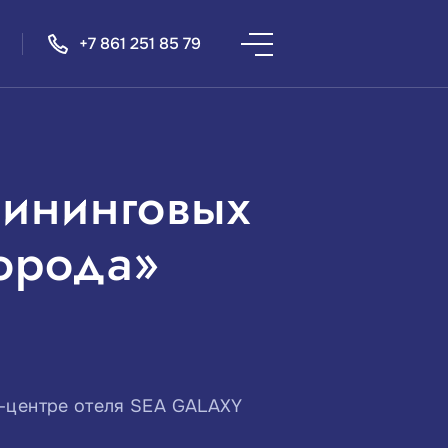
+7 861 251 85 79
лининговых
орода»
сс-центре отеля SEA GALAXY