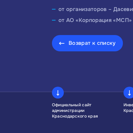
от организаторов – Дасеви
от АО «Корпорация «МСП» –
Возврат к списку
сконгресс
Официальный сайт
Инв
администрации
Кра
Краснодарского края