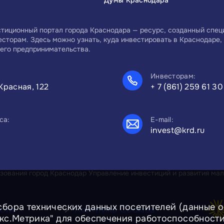
Думы Краснодара
тиционный портал города Краснодара — ресурс, созданный спе
есторам. Здесь можно узнать, куда инвестировать в Краснодаре, 
его предпринимательства.
Инвесторам:
Красная, 122
+ 7 (861) 259 61 30
са:
E-mail:
invest@krd.ru
ования город Краснодар Управление инвестиций и развития мал
сбора технических данных посетителей (данные об
сти
Политика Cookies
екс.Метрика" для обеспечения работоспособност