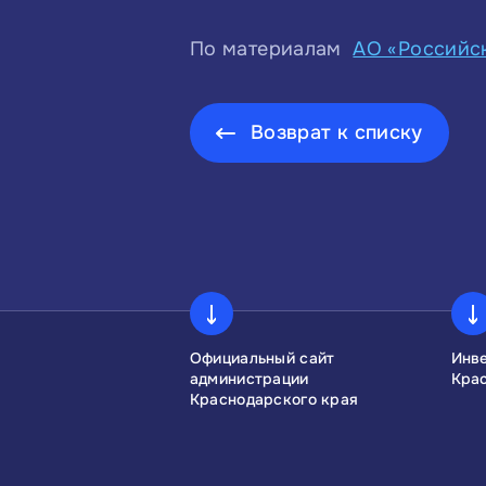
По материалам
АО «Российс
Возврат к списку
сконгресс
Официальный сайт
Инв
администрации
Кра
Краснодарского края