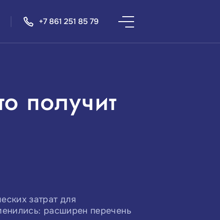
+7 861 251 85 79
то получит
еских затрат для
менились: расширен перечень