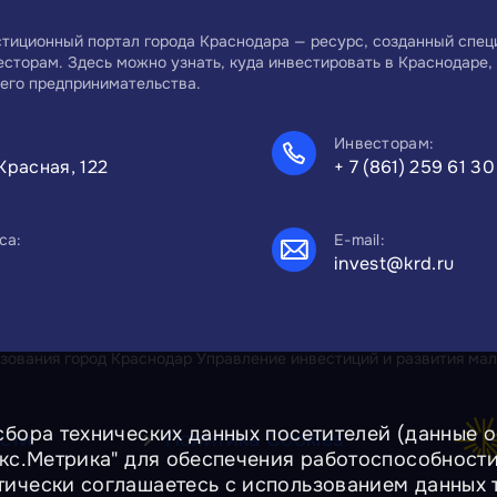
тиционный портал города Краснодара — ресурс, созданный спе
есторам. Здесь можно узнать, куда инвестировать в Краснодаре, 
его предпринимательства.
Инвесторам:
Красная, 122
+ 7 (861) 259 61 30
са:
E-mail:
invest@krd.ru
ования город Краснодар Управление инвестиций и развития мал
сбора технических данных посетителей (данные об
сти
Политика Cookies
екс.Метрика" для обеспечения работоспособност
тически соглашаетесь с использованием данных 