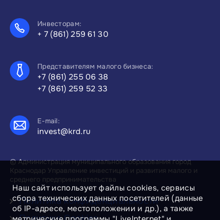
Инвесторам:
+ 7 (861) 259 61 30
Представителям малого бизнеса:
+7 (861) 255 06 38
+7 (861) 259 52 33
E-mail:
invest@krd.ru
© Администрация муниципального образования город
Краснодар Управление инвестиций и развития малого и
среднего предпринимательства
Наш сайт использует файлы cookies, сервисы
сбора технических данных посетителей (данные
Политика конфиденциальности
об IP-адресе, местоположении и др.), а также
Политика Cookies
метрические программы "LiveInternet" и