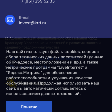
+7 (861) 259 52 33
E-mail:
invest@krd.ru
© Администрация муниципального образования город
Краснодар Управление инвестиций и развития малого и
среднего предпринимательства
Наш сайт использует файлы cookies, сервисы
сбора технических данных посетителей (данные
Политика конфиденциальности
об IP-адресе, местоположении и др.), а также
Политика Cookies
метрические программы "LiveInternet" и
"Яндекс.Метрика" для обеспечения
работоспособности и улучшения качества
обслуживания. Продолжая использовать наш
сайт, вы автоматически соглашаетесь с
использованием данных технологий.
Понятно