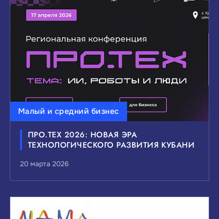
ВЫБЕРИТЕ ИНТЕРЕСУЮЩИЕ ВАС ТЕМЫ
НОВОСТЕЙ:
Малый и средний бизнес
Инвестиции
Малый и средний бизнес
ПРО.ТЕХ 2026: НОВАЯ ЭРА
Внешнеэкономическая деятельность
ТЕХНОЛОГИЧЕСКОГО РАЗВИТИЯ КУБАНИ
Мероприятия и выставки
20 марта 2026
Государственно-частное партнерство
Национальные проекты