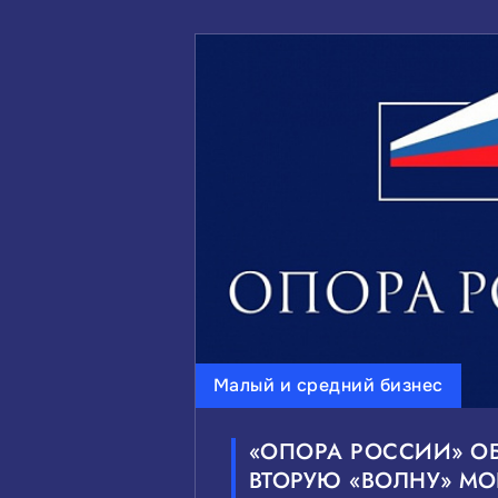
Малый и средний бизнес
«ОПОРА РОССИИ» О
ВТОРУЮ «ВОЛНУ» М