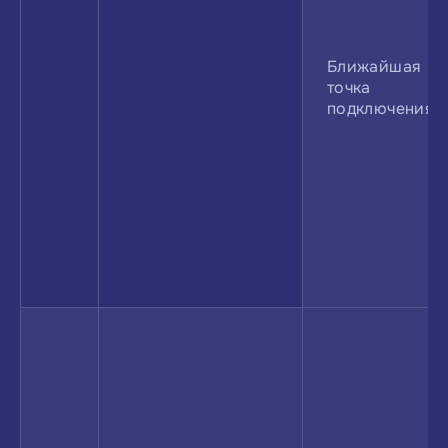
Ближайшая
точка
подклю­чения