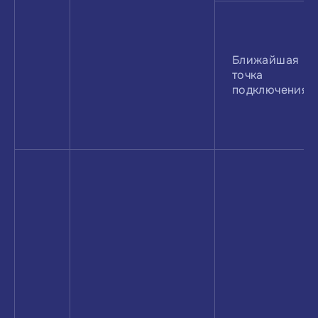
Ближайшая
точка
подклю­чения