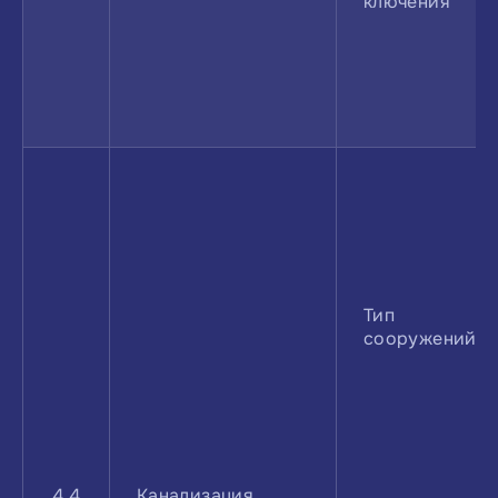
ключения
Тип
сооруже­ний
4.4
Канализация