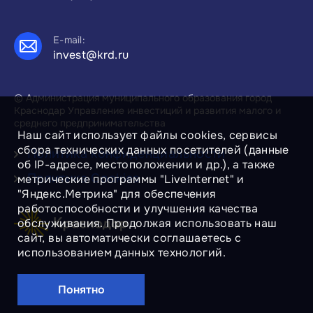
E-mail:
invest@krd.ru
© Администрация муниципального образования город
Краснодар Управление инвестиций и развития малого и
среднего предпринимательства
Наш сайт использует файлы cookies, сервисы
сбора технических данных посетителей (данные
Политика конфиденциальности
об IP-адресе, местоположении и др.), а также
Политика Cookies
метрические программы "LiveInternet" и
"Яндекс.Метрика" для обеспечения
работоспособности и улучшения качества
обслуживания. Продолжая использовать наш
сайт, вы автоматически соглашаетесь с
использованием данных технологий.
Понятно