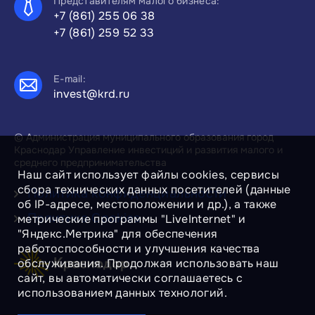
Представителям малого бизнеса:
+7 (861) 255 06 38
+7 (861) 259 52 33
E-mail:
invest@krd.ru
© Администрация муниципального образования город
Краснодар Управление инвестиций и развития малого и
среднего предпринимательства
Наш сайт использует файлы cookies, сервисы
сбора технических данных посетителей (данные
Политика конфиденциальности
об IP-адресе, местоположении и др.), а также
Политика Cookies
метрические программы "LiveInternet" и
"Яндекс.Метрика" для обеспечения
работоспособности и улучшения качества
обслуживания. Продолжая использовать наш
сайт, вы автоматически соглашаетесь с
использованием данных технологий.