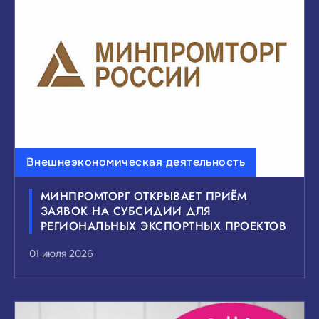
ВЫБЕРИТЕ ИНТЕРЕСУЮЩИЕ ВАС ТЕМЫ
НОВОСТЕЙ:
Внешнеэкономическая деятельность
Инвестиции
Малый и средний бизнес
МИНПРОМТОРГ ОТКРЫВАЕТ ПРИЁМ
Внешнеэкономическая деятельность
ЗАЯВОК НА СУБСИДИИ ДЛЯ
Мероприятия и выставки
РЕГИОНАЛЬНЫХ ЭКСПОРТНЫХ ПРОЕКТОВ
Государственно-частное партнерство
01 июля 2026
Национальные проекты