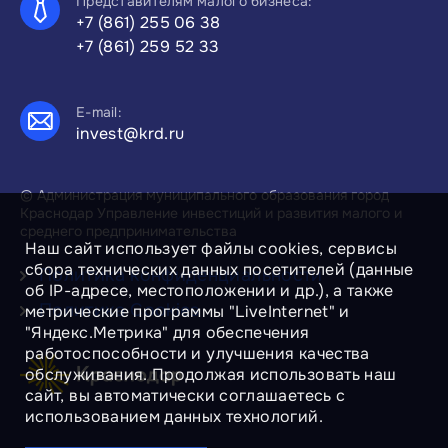
Представителям малого бизнеса:
+7 (861) 255 06 38
+7 (861) 259 52 33
E-mail:
invest@krd.ru
© Администрация муниципального образования город
Краснодар Управление инвестиций и развития малого и
среднего предпринимательства
Наш сайт использует файлы cookies, сервисы
сбора технических данных посетителей (данные
Политика конфиденциальности
об IP-адресе, местоположении и др.), а также
Политика Cookies
метрические программы "LiveInternet" и
"Яндекс.Метрика" для обеспечения
работоспособности и улучшения качества
обслуживания. Продолжая использовать наш
сайт, вы автоматически соглашаетесь с
использованием данных технологий.