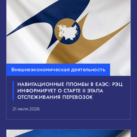
ВЫБЕРИТЕ ИНТЕРЕСУЮЩИЕ ВАС ТЕМЫ
НОВОСТЕЙ:
Внешнеэкономическая деятельность
Инвестиции
Малый и средний бизнес
НАВИГАЦИОННЫЕ ПЛОМБЫ В ЕАЭС: РЭЦ
Внешнеэкономическая деятельность
ИНФОРМИРУЕТ О СТАРТЕ II ЭТАПА
Мероприятия и выставки
ОТСЛЕЖИВАНИЯ ПЕРЕВОЗОК
Государственно-частное партнерство
21 июля 2026
Национальные проекты