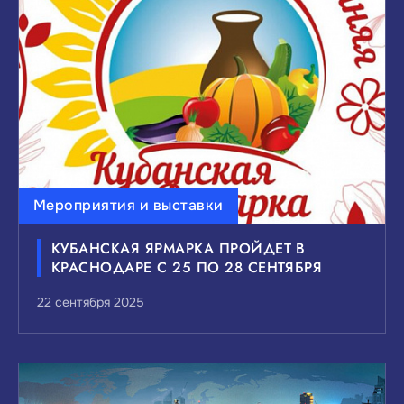
ВЫБЕРИТЕ ИНТЕРЕСУЮЩИЕ ВАС ТЕМЫ
НОВОСТЕЙ:
Мероприятия и выставки
Инвестиции
Малый и средний бизнес
КУБАНСКАЯ ЯРМАРКА ПРОЙДЕТ В
Внешнеэкономическая деятельность
КРАСНОДАРЕ С 25 ПО 28 СЕНТЯБРЯ
Мероприятия и выставки
22 сентября 2025
Государственно-частное партнерство
Национальные проекты