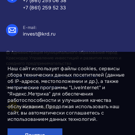
+7 (861) 255 06 38
+7 (861) 259 52 33
E-mail:
invest@krd.ru
© Администрация муниципального образования город
Краснодар Управление инвестиций и развития малого и
среднего предпринимательства
Наш сайт использует файлы cookies, сервисы
сбора технических данных посетителей (данные
Политика конфиденциальности
об IP-адресе, местоположении и др.), а также
Политика Cookies
метрические программы "LiveInternet" и
"Яндекс.Метрика" для обеспечения
работоспособности и улучшения качества
обслуживания. Продолжая использовать наш
сайт, вы автоматически соглашаетесь с
использованием данных технологий.