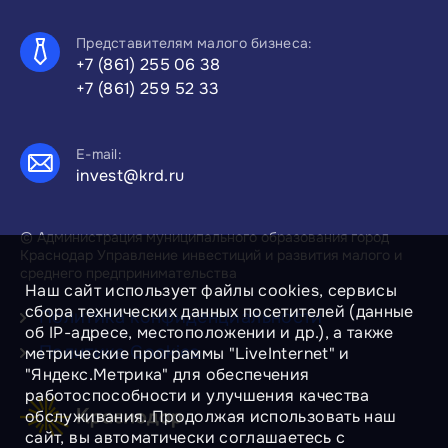
Представителям малого бизнеса:
+7 (861) 255 06 38
+7 (861) 259 52 33
E-mail:
invest@krd.ru
© Администрация муниципального образования город
Краснодар Управление инвестиций и развития малого и
среднего предпринимательства
Наш сайт использует файлы cookies, сервисы
сбора технических данных посетителей (данные
Политика конфиденциальности
об IP-адресе, местоположении и др.), а также
Политика Cookies
метрические программы "LiveInternet" и
"Яндекс.Метрика" для обеспечения
работоспособности и улучшения качества
обслуживания. Продолжая использовать наш
сайт, вы автоматически соглашаетесь с