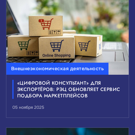
ВЫБЕРИТЕ ИНТЕРЕСУЮЩИЕ ВАС ТЕМЫ
НОВОСТЕЙ:
Внешнеэкономическая деятельность
Инвестиции
Малый и средний бизнес
«ЦИФРОВОЙ КОНСУЛЬТАНТ» ДЛЯ
Внешнеэкономическая деятельность
ЭКСПОРТЁРОВ: РЭЦ ОБНОВЛЯЕТ СЕРВИС
Мероприятия и выставки
ПОДБОРА МАРКЕТПЛЕЙСОВ
Государственно-частное партнерство
05 ноября 2025
Национальные проекты