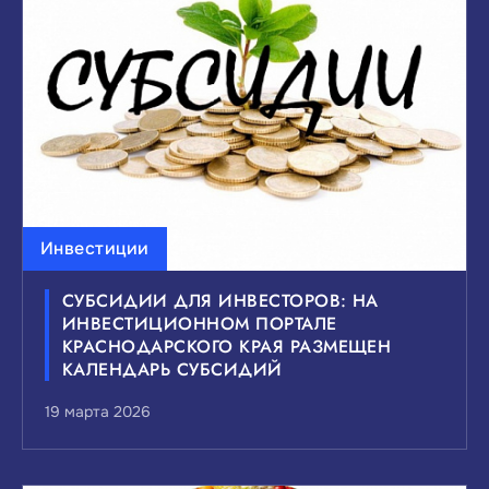
ВЫБЕРИТЕ ИНТЕРЕСУЮЩИЕ ВАС ТЕМЫ
НОВОСТЕЙ:
Инвестиции
Инвестиции
Малый и средний бизнес
СУБСИДИИ ДЛЯ ИНВЕСТОРОВ: НА
Внешнеэкономическая деятельность
ИНВЕСТИЦИОННОМ ПОРТАЛЕ
Мероприятия и выставки
КРАСНОДАРСКОГО КРАЯ РАЗМЕЩЕН
КАЛЕНДАРЬ СУБСИДИЙ
Государственно-частное партнерство
19 марта 2026
Национальные проекты