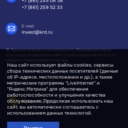
+7 (861) 255 06 38
+7 (861) 259 52 33
E-mail:
invest@krd.ru
© Администрация муниципального образования город
Краснодар Управление инвестиций и развития малого и
среднего предпринимательства
Наш сайт использует файлы cookies, сервисы
сбора технических данных посетителей (данные
Политика конфиденциальности
об IP-адресе, местоположении и др.), а также
Политика Cookies
метрические программы "LiveInternet" и
"Яндекс.Метрика" для обеспечения
работоспособности и улучшения качества
обслуживания. Продолжая использовать наш
сайт, вы автоматически соглашаетесь с
использованием данных технологий.