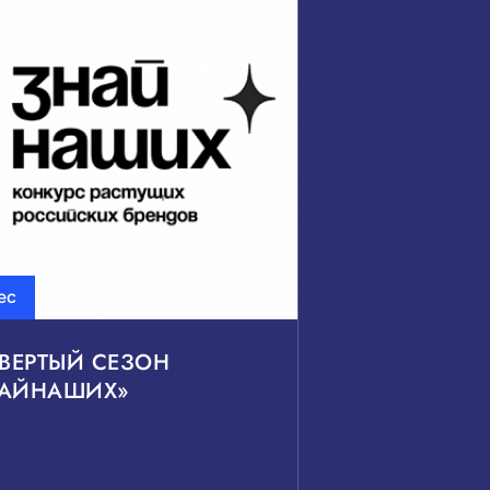
ь
ьные проекты
ес
сить
Показать
ТВЕРТЫЙ СЕЗОН
НАЙНАШИХ»