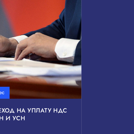
ес
ХОД НА УПЛАТУ НДС
Н И УСН