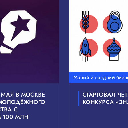
ВАС ТЕМЫ НОВОСТЕЙ:
редний бизнес
Внешнеэкономическая деятельност
Государственно-частное партнерство
Национал
ВАС УРОВЕНЬ НОВОСТЕЙ:
Малый и средний бизн
Муниципальные
Сбро
 МАЯ В МОСКВЕ
СТАРТОВАЛ ЧЕ
М МОЛОДЁЖНОГО
КОНКУРСА «З
ТВА С
 100 МЛН