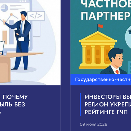
ВАС ТЕМЫ НОВОСТЕЙ:
редний бизнес
Внешнеэкономическая деятельност
Государственно-частное партнерство
Национал
ВАС УРОВЕНЬ НОВОСТЕЙ:
Государственно-частн
Муниципальные
Сбро
: ПОЧЕМУ
ИНВЕСТОРЫ ВЫ
ЫЛЬ БЕЗ
РЕГИОН УКРЕ
В
РЕЙТИНГЕ ГЧП
09 июня 2026