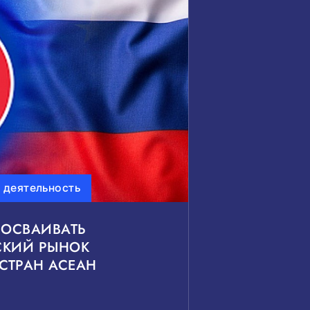
ь
ьные проекты
 деятельность
сить
Показать
ОСВАИВАТЬ
СКИЙ РЫНОК
СТРАН АСЕАН