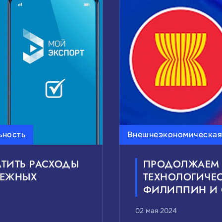
ВАС ТЕМЫ НОВОСТЕЙ:
редний бизнес
Внешнеэкономическая деятельност
Государственно-частное партнерство
Национал
ВАС УРОВЕНЬ НОВОСТЕЙ:
ьность
Внешнеэкономическая
Муниципальные
Сбро
АТИТЬ РАСХОДЫ
ПРОДОЛЖАЕМ 
БЕЖНЫХ
ТЕХНОЛОГИЧЕ
ФИЛИППИН И 
02 мая 2024