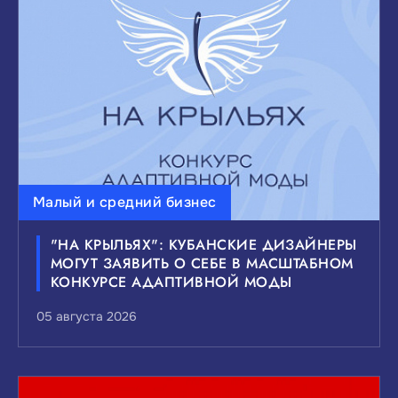
ВЫБЕРИТЕ ИНТЕРЕСУЮЩИЕ ВАС ТЕМЫ
НОВОСТЕЙ:
Малый и средний бизнес
Инвестиции
Малый и средний бизнес
"НА КРЫЛЬЯХ": КУБАНСКИЕ ДИЗАЙНЕРЫ
Внешнеэкономическая деятельность
МОГУТ ЗАЯВИТЬ О СЕБЕ В МАСШТАБНОМ
Мероприятия и выставки
КОНКУРСЕ АДАПТИВНОЙ МОДЫ
Государственно-частное партнерство
05 августа 2026
Национальные проекты