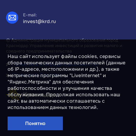
E-mail:
invest@krd.ru
© Администрация муниципального образования город
Краснодар Управление инвестиций и развития малого и
среднего предпринимательства
Наш сайт использует файлы cookies, сервисы
сбора технических данных посетителей (данные
Политика конфиденциальности
об IP-адресе, местоположении и др.), а также
Политика Cookies
метрические программы "LiveInternet" и
"Яндекс.Метрика" для обеспечения
работоспособности и улучшения качества
обслуживания. Продолжая использовать наш
сайт, вы автоматически соглашаетесь с
использованием данных технологий.
Понятно